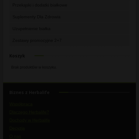
Przekąski i dodatki białkowe
Suplementy Dla Zdrowia
Uzupełnienie białka
Zestawy promocyjne 2+7
Koszyk
Brak produktów w koszyku.
Biznes z Herbalife
Współpraca
Dlaczego Herbalife?
Dochody w Herbalife
Decyzja
O nas