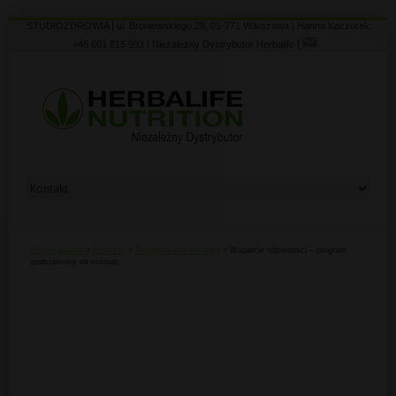
STUDIOZDROWIA | ul. Broniewskiego 28, 01-771 Warszawa | Hanna Kaczorek
+48 601 815 993 | Niezależny Dystrybutor Herbalife |
Strona główna
>
Produkty
>
Proponowanw zestawy
> Wsparcie odporności – program
podstawowy na miesiąc