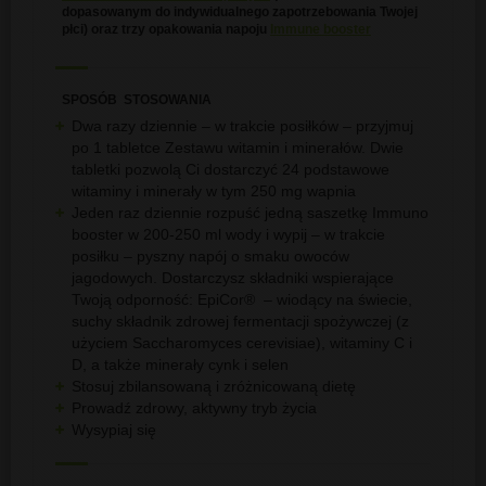
dopasowanym do indywidualnego zapotrzebowania Twojej
płci) oraz trzy opakowania napoju
Immune booster
SPOSÓB STOSOWANIA
Dwa razy dziennie – w trakcie posiłków – przyjmuj
po 1 tabletce Zestawu witamin i minerałów. Dwie
tabletki pozwolą Ci dostarczyć 24 podstawowe
witaminy i minerały w tym 250 mg wapnia
Jeden raz dziennie rozpuść jedną saszetkę Immuno
booster w 200-250 ml wody i wypij – w trakcie
posiłku – pyszny napój o smaku owoców
jagodowych. Dostarczysz składniki wspierające
Twoją odporność: EpiCor® – wiodący na świecie,
suchy składnik zdrowej fermentacji spożywczej (z
użyciem Saccharomyces cerevisiae), witaminy C i
D, a także minerały cynk i selen
Stosuj zbilansowaną i zróżnicowaną dietę
Prowadź zdrowy, aktywny tryb życia
Wysypiaj się