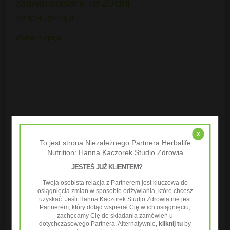
zaawansowany na 20 dni
492.00
zł
–
584.00
zł
Wybierz opcje
x
To jest strona Niezależnego Partnera Herbalife
Nutrition: Hanna Kaczorek Studio Zdrowia
JESTEŚ JUŻ KLIENTEM?
Twoja osobista relacja z Partnerem jest kluczowa do
osiągnięcia zmian w sposobie odżywiania, które chcesz
uzyskać. Jeśli Hanna Kaczorek Studio Zdrowia nie jest
Partnerem, który dotąd wspierał Cię w ich osiągnięciu,
zachęcamy Cię do składania zamówień u
dotychczasowego Partnera. Alternatywnie,
kliknij tu
by