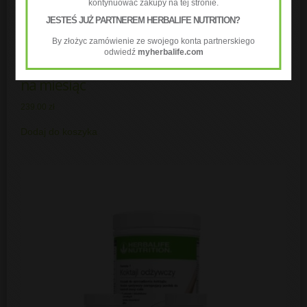
kontynuować zakupy na tej stronie.
JESTEŚ JUŻ PARTNEREM HERBALIFE NUTRITION?
By złożyc zamówienie ze swojego konta partnerskiego
odwiedź
myherbalife.com
Wsparcie dla serca – podstawowy program
na miesiąc
239.00
zł
Dodaj do koszyka